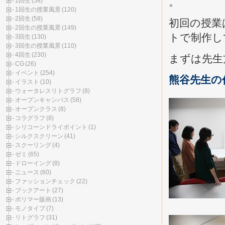
。
1回生
(58)
1回生の授業風景
(120)
2回生
(58)
初回の授業
2回生の授業風景
(149)
トで制作し
3回生
(130)
3回生の授業風景
(110)
4回生
(230)
まずは先生
CG
(26)
イベント
(254)
熊谷先生の
イラスト
(10)
ウォータレスリトグラフ
(8)
オープンキャンパス
(58)
オープンクラス
(8)
コラグラフ
(8)
シリコーンドライポイント
(1)
シルクスクリーン
(41)
スクーリング
(4)
ゼミ
(65)
ドローイング
(8)
ニュース
(60)
ファッションチェック
(22)
ブックアート
(27)
ポリマー版画
(13)
モノタイプ
(7)
リトグラフ
(31)