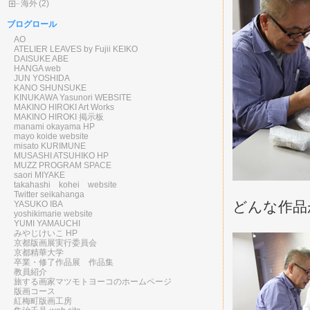
海外
(2)
ブログロール
AO
ATELIER LEAVES by Fujii KEIKO
DAISUKE ABE
HANGA web
JUN YOSHIDA
KANO SHUNSUKE
KINUKAWA Yasunori WEBSITE
MAKINO HIROKI Art Works
MAKINO HIROKI 掲示板
manami okayama HP
mayo koide website
misato KURIMUNE
MUSASHI ATSUHIKO HP
MUZZ PROGRAM SPACE
saori MIYAKE
takahashi kohei website
Twitter seikahanga
どんな作品
YASUKO IBA
yoshikimarie website
YUMI YAMAUCHI
みやじけいこ HP
京都版画展実行委員会
京都精華大学
卒業・修了作品展 作品集
教員紹介
旅する画家マツモトヨーコのホームページ
版画コース
紅梅町版画工房