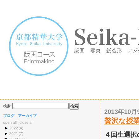
検索:
2013年10月9
ブログ アーカイブ
贅沢な授
open all
|
close all
2022
(4)
４回生選択
2021
(7)