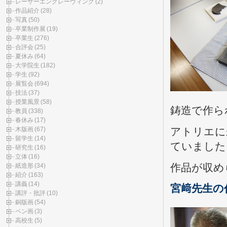
レーザーエングレーヴィング
(2)
作品紹介
(28)
写真
(50)
卒業制作展
(19)
卒業生
(276)
合評会
(25)
夏休み
(64)
大学院生
(182)
学生
(92)
展覧会
(694)
技法
(37)
授業風景
(58)
鋳造で作ら
教員
(338)
春休み
(17)
アトリエに
木版画
(67)
留学生
(14)
ていました
研究生
(16)
立体
(16)
作品が収め
紙造形
(34)
紹介
(163)
講義
(14)
宮﨑先生の
講評・批評
(10)
銅版画
(54)
ペン画
(3)
高校生
(5)