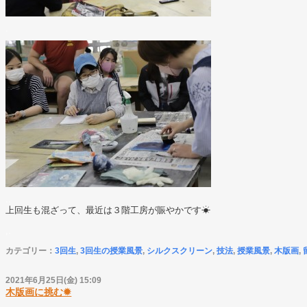
.
..
上回生も混ざって、最近は３階工房が賑やかです☀︎
,.
カテゴリー：
3回生
,
3回生の授業風景
,
シルクスクリーン
,
技法
,
授業風景
,
木版画
,
2021年6月25日(金) 15:09
木版画に挑む✹