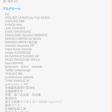
海外
(2)
ブログロール
AO
ATELIER LEAVES by Fujii KEIKO
DAISUKE ABE
HANGA web
JUN YOSHIDA
KANO SHUNSUKE
KINUKAWA Yasunori WEBSITE
MAKINO HIROKI Art Works
MAKINO HIROKI 掲示板
manami okayama HP
mayo koide website
misato KURIMUNE
MUSASHI ATSUHIKO HP
MUZZ PROGRAM SPACE
saori MIYAKE
takahashi kohei website
Twitter seikahanga
YASUKO IBA
yoshikimarie website
YUMI YAMAUCHI
みやじけいこ HP
京都版画展実行委員会
京都精華大学
卒業・修了作品展 作品集
教員紹介
旅する画家マツモトヨーコのホームページ
版画コース
紅梅町版画工房