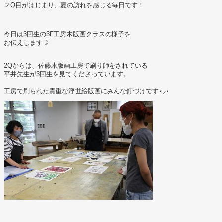
２Q目がはじまり、夏の訪れを感じる毎日です！
.
今日は3回生の3F工房木版画クラスの様子を
お伝えします☽
.
.
2Qからは、佐藤木版画工房で刷り師をされている
平井先生が3回生を見てくださっています。
.
工房で刷られた貴重な浮世絵版画にみんな釘づけです⋆⸝⋆
.
.